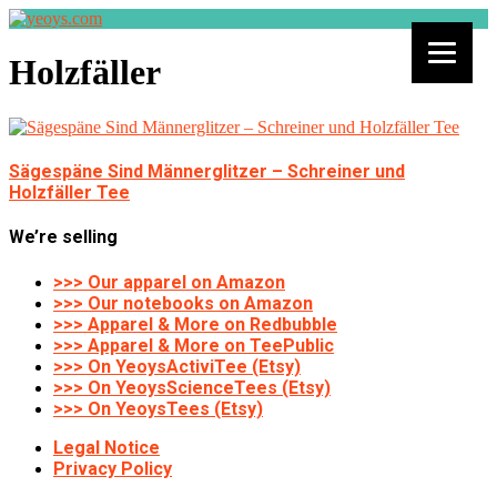
Holzfäller
Sägespäne Sind Männerglitzer – Schreiner und
Holzfäller Tee
We’re selling
>>> Our apparel on Amazon
>>> Our notebooks on Amazon
>>> Apparel & More on Redbubble
>>> Apparel & More on TeePublic
>>> On YeoysActiviTee (Etsy)
>>> On YeoysScienceTees (Etsy)
>>> On YeoysTees (Etsy)
Legal Notice
Privacy Policy