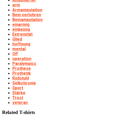
Amputierter
arm
Armamputation
Bein verlohren
Beinamputation
einarmig
einbeinig
Extremität
Glied
hoffnung
mental
OP
operation
Paralympics
Prothese
Prothetik
Rollstuhl
Selbstironie
Sport
Stärke
Trost
veteran
Related T-shirts