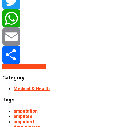
Facebook
Twitter
WhatsApp
Email
Buy From Redbubble
Share
Category
Medical & Health
Tags
amputation
amputee
amputiert