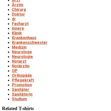
Arzt
Ärztin
Chirurg
Doktor
dr
Facharzt
Innere
Klinik
Krankenhaus
Krankenschwester
Medizin
Neurologe
Neurologie
Notarzt
Notärztin
OP
Orthopäde
Pflegekraft
Promotion
Sanitäter
Sanitäterin
Studium
Related T-shirts